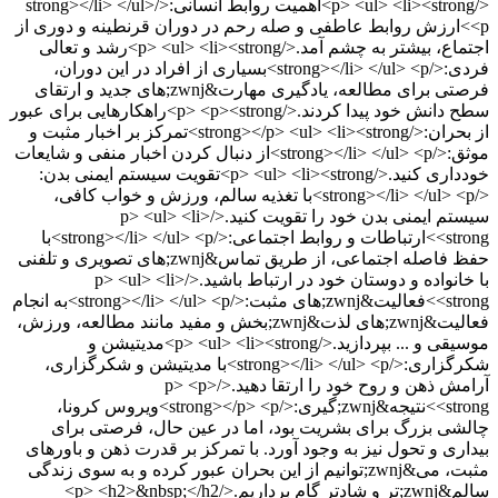
</p> <ul> <li><strong>اهمیت روابط انسانی:</strong></li> </ul>
<p>ارزش روابط عاطفی و صله رحم در دوران قرنطینه و دوری از
اجتماع، بیشتر به چشم آمد.</p> <ul> <li><strong>رشد و تعالی
فردی:</strong></li> </ul> <p>بسیاری از افراد در این دوران،
فرصتی برای مطالعه، یادگیری مهارت&zwnj;های جدید و ارتقای
سطح دانش خود پیدا کردند.</p> <p><strong>راهکارهایی برای عبور
از بحران:</strong></p> <ul> <li><strong>تمرکز بر اخبار مثبت و
موثق:</strong></li> </ul> <p>از دنبال کردن اخبار منفی و شایعات
خودداری کنید.</p> <ul> <li><strong>تقویت سیستم ایمنی بدن:
</strong></li> </ul> <p>با تغذیه سالم، ورزش و خواب کافی،
سیستم ایمنی بدن خود را تقویت کنید.</p> <ul> <li>
<strong>ارتباطات و روابط اجتماعی:</strong></li> </ul> <p>با
حفظ فاصله اجتماعی، از طریق تماس&zwnj;های تصویری و تلفنی
با خانواده و دوستان خود در ارتباط باشید.</p> <ul> <li>
<strong>فعالیت&zwnj;های مثبت:</strong></li> </ul> <p>به انجام
فعالیت&zwnj;های لذت&zwnj;بخش و مفید مانند مطالعه، ورزش،
موسیقی و ... بپردازید.</p> <ul> <li><strong>مدیتیشن و
شکرگزاری:</strong></li> </ul> <p>با مدیتیشن و شکرگزاری،
آرامش ذهن و روح خود را ارتقا دهید.</p> <p>
<strong>نتیجه&zwnj;گیری:</strong></p> <p>ویروس کرونا،
چالشی بزرگ برای بشریت بود، اما در عین حال، فرصتی برای
بیداری و تحول نیز به وجود آورد. با تمرکز بر قدرت ذهن و باورهای
مثبت، می&zwnj;توانیم از این بحران عبور کرده و به سوی زندگی
سالم&zwnj;تر و شادتر گام برداریم.</p> <h2>&nbsp;</h2>