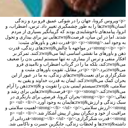
<p>ویروس کرونا، جهان را در شوکی عمیق فرو برد و زندگی
انسان&zwnj;ها را به طور چشمگیری تغییر داد. ترس، اضطراب، و
انزوا، پیامدهای ناخوشایندی بودند که گریبانگیر بسیاری از مردم
شدند. اما در این میان، فرصت&zwnj;هایی نیز برای بیداری و تحول
به وجود آمد.</p> <p><strong>قدرت ذهن و باورهای مثبت:
</strong></p> <p>در مواجهه با چالش&zwnj;های زندگی، قدرت
ذهن و باورهای ما نقشی اساسی ایفا می&zwnj;کنند. تمرکز بر
افکار منفی و ترس از بیماری، نه تنها سیستم ایمنی بدن را ضعیف
می&zwnj;کند، بلکه ما را در گرداب اضطراب و ناامیدی فرو
می&zwnj;برد.</p> <p>در مقابل، تقویت باورهای مثبت و
شکرگزاری برای نعمت&zwnj;های زندگی، به ما در عبور از این
بحران کمک می&zwnj;کند. ایمان به قدرت خداوند و یقین به
سلامتی، &zwnj;سیستم ایمنی بدن را تقویت و &zwnj;ذهن را آرام
می&zwnj;کند.</p> <p><strong>فرصت&zwnj;هایی برای رشد و
تعالی:</strong></p> <p>بحران کرونا، فرصتی برای بازنگری در
سبک زندگی و ارزش&zwnj;هایمان به وجود آورد.</p> <ul> <li>
<strong>ارزش سلامتی:</strong></li> </ul> <p>اهمیت سلامتی و
مراقبت از خود و دیگران بیش از پیش آشکار شد.</p> <ul> <li>
<strong>قدرت شکرگزاری:</strong></li> </ul> <p>قدردانی از
داشته&zwnj;ها و لحظات زندگی، جایگزین حسرت و ناکامی شد.