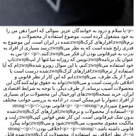
<p>با سلام و درود به خوانندگان عزیز. سوالی که اخیرا ذهن من را
به خود مشغول کرده است، موضوع استفاده از محصولات و
نرم&zwnj;افزارهای کرک&zwnj;شده در ایران است. این موضوع به
قدری رایج شده است که به نظر می&zwnj;رسد بسیاری از افراد به
ندرت به غیرقانونی بودن آن فکر می&zwnj;کنند.</p> <p>من به
عنوان یک برنامه&zwnj;نویس که روزانه ساعتها از لپ&zwnj;تاپ
خود استفاده می&zwnj;کنم، با این سوال روبرو شده&zwnj;ام که آیا
استفاده از نرم&zwnj;افزارهای کرک&zwnj;شده درست است یا
خیر؟ از یک طرف، می&zwnj;دانم که این کار از نظر قانونی و
اخلاقی نادرست است و می&zwnj;تواند به حقوق تولیدکنندگان این
محصولات آسیب برساند. از طرف دیگر، با توجه به شرایط اقتصادی
ایران، خرید نسخه&zwnj;های اورجینال این محصولات برای بسیاری
از افراد دشوار یا غیرممکن است. در ادامه به بررسی جوانب مختلف
موضوع میپردازم</p> <p><strong>قانونی بودن:</strong></p>
<p>استفاده از محصولات و نرم&zwnj;افزارهای کرک&zwnj;شده
بدون شک غیرقانونی است. این کار نقض قوانین کپی&zwnj;رایت و
مالکیت معنوی محسوب می&zwnj;شود و می&zwnj;تواند پیگرد
قانونی داشته باشد.</p> <p><strong>اخلاقی بودن:</strong></p>
<p>از نظر اخلاقی نیز استفاده از محصولات کرک&zwnj;شده قابل