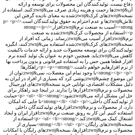
دفاع نیست. تولیدکنندگان این محصولات برای توسعه و ارائه
آن&zwnj;ها زحمت و هزینه زیادی صرف می&zwnj;کنند. استفاده از
نسخه&zwnj;های کرک&zwnj;شده به معنای نادیده گرفتن این
تلاش&zwnj;ها و عدم احترام به حقوق تولیدکنندگان است.</p> <p>
<strong>آسیب به صنعت نرم&zwnj;افزار:</strong></p>
<p>استفاده از محصولات کرک&zwnj;شده به صنعت
نرم&zwnj;افزار آسیب می&zwnj;رساند. زمانی که افراد از
نسخه&zwnj;های کرک&zwnj;شده استفاده می&zwnj;کنند، انگیزه
تولیدکنندگان برای توسعه محصولات جدید و ارائه خدمات باکیفیت
کاهش می&zwnj;یابد. همچنین خودم به عنوان یک تولید کننده نرم
افزار قطعا همین حس را به استفاده غیرقانونی و بدون پرداخت بها
از نرم افزارهایم خواهم داشت.</p> <p><strong>راهکارها:
</strong></p> <p>با وجود تمام این معضلات، نمی&zwnj;توان از
این موضوع چشم&zwnj;پوشی کرد که بسیاری از افراد در ایران به
دلیل مشکلات اقتصادی، توانایی خرید نسخه&zwnj;های اورجینال
محصولات و نرم&zwnj;افزارها را ندارند. در اینجا چند راهکار برای
حل این مشکل ارائه می&zwnj;شود:</p> <ul> <li><strong>حمایت
از تولیدکنندگان داخلی:</strong></li> </ul> <p>تا جایی که امکان
دارد، از محصولات و نرم&zwnj;افزارهای تولیدکنندگان داخلی
استفاده کنیم. این کار به رونق صنعت نرم&zwnj;افزار ایران و ایجاد
اشتغال کمک می&zwnj;کند.</p> <ul> <li><strong>استفاده از
نسخه&zwnj;های رایگان:</strong></li> </ul> <p>بسیاری از
محصولات و نرم&zwnj;افزارها، نسخه&zwnj;های رایگان با امکانات