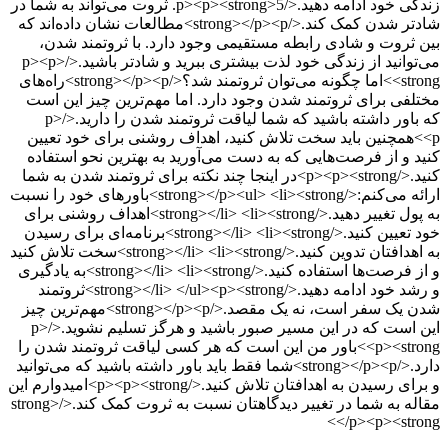
زندگی خود ادامه دهید.</p><p><strong>5. ثروت می‌تواند به شما در
شادتر شدن کمک کند.</strong></p><p>مطالعات نشان داده‌اند که
بین ثروت و شادی رابطه مستقیمی وجود دارد. با ثروتمند شدن،
می‌توانید از زندگی خود لذت بیشتری ببرید و شادتر باشید.</p><p>
<strong>اما چگونه می‌توان ثروتمند شد؟</strong></p><p>راه‌های
مختلفی برای ثروتمند شدن وجود دارد. اما مهم‌ترین چیز این است
که باور داشته باشید که شما لیاقت ثروتمند شدن را دارید.</p>
<p>همچنین باید سخت تلاش کنید، اهداف روشنی برای خود تعیین
کنید و از فرصت‌هایی که به دست می‌آورید به بهترین نحو استفاده
کنید.</p><p><strong>در اینجا چند نکته برای ثروتمند شدن به شما
ارائه می‌کنم:</strong></p><ul> <li><strong>باورهای خود را نسبت
به پول تغییر دهید.</strong></li> <li><strong>اهداف روشنی برای
خود تعیین کنید.</strong></li> <li><strong>برنامه‌ای برای رسیدن
به اهدافتان تدوین کنید.</strong></li> <li><strong>سخت تلاش کنید
و از فرصت‌ها استفاده کنید.</strong></li> <li><strong>به یادگیری
و رشد خود ادامه دهید.</strong></li> </ul><p><strong>ثروتمند
شدن یک سفر است، نه یک مقصد.</strong></p><p>مهم‌ترین چیز
این است که در این مسیر صبور باشید و هرگز تسلیم نشوید.</p>
<p><strong>باور من این است که هر کسی لیاقت ثروتمند شدن را
دارد.</strong></p><p>شما فقط باید باور داشته باشید که می‌توانید
و برای رسیدن به اهدافتان تلاش کنید.</p><p><strong>امیدوارم این
مقاله به شما در تغییر دیدگاهتان نسبت به ثروت کمک کند.</strong>
</p><p><strong>