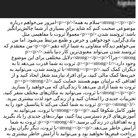
</strong></p><p>سلام به همه!</p><p>امروز می‌خواهم درباره
موضوعی صحبت کنم که شاید برای بسیاری از شما چالش‌برانگیز
باشد: ثروتمند شدن.</p><p>معمولاً ثروت با مفاهیمی مثل
مادی‌گرایی، خودخواهی و حرص و طمع مرتبط می‌شود. اما من
می‌خواهم دیدگاه متفاوتی به شما ارائه دهم.</p><p>من معتقدم که
ثروتمند شدن می‌تواند معنوی‌ترین کار دنیا باشد.</p><p>
<strong>چرا؟</strong></p><p>دلایل مختلفی برای این موضوع
وجود دارد:</p><p><strong>1. ثروت به شما قدرت می‌دهد تا به
دیگران کمک کنید.</strong></p><p>با ثروتمند شدن، می‌توانید به
خیریه‌ها کمک مالی کنید، برای افراد نیازمند شغل ایجاد کنید و از
اهدافی که برایتان مهم هستند حمایت کنید.</p><p><strong>2.
ثروت به شما آزادی می‌دهد تا زندگی‌ای که می‌خواهید را بسازید.
</strong></p><p>با ثروت، می‌توانید به مکان‌های مختلف سفر کنید،
تجربیات جدیدی را امتحان کنید و از زندگی خود لذت بیشتری ببرید.
</p><p><strong>3. ثروت به شما کمک می‌کند تا پتانسیل خود را به
طور کامل شکوفا کنید.</strong></p><p>با ثروت، می‌توانید به
آموزش‌های لازم دسترسی پیدا کنید، مهارت‌های جدیدی را یاد بگیرید
و به اهدافتان در زندگی برسید.</p><p><strong>4. ثروت به شما
آرامش خاطر می‌دهد.</strong></p><p>با ثروت، دیگر نگران پول و
پرداخت قبض‌ها نخواهید بود و می‌توانید با آرامش خاطر بیشتری به