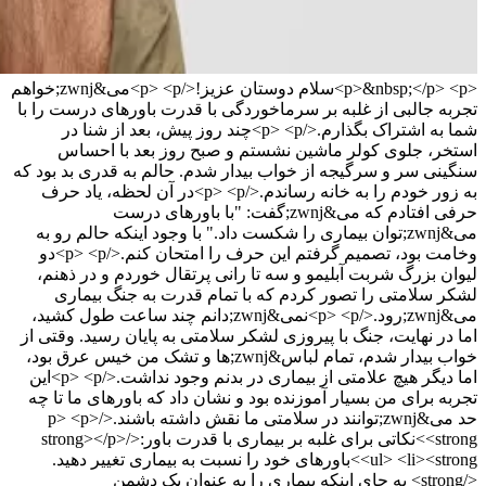
<p>&nbsp;</p> <p>سلام دوستان عزیز!</p> <p>می&zwnj;خواهم
تجربه جالبی از غلبه بر سرماخوردگی با قدرت باورهای درست را با
شما به اشتراک بگذارم.</p> <p>چند روز پیش، بعد از شنا در
استخر، جلوی کولر ماشین نشستم و صبح روز بعد با احساس
سنگینی سر و سرگیجه از خواب بیدار شدم. حالم به قدری بد بود که
به زور خودم را به خانه رساندم.</p> <p>در آن لحظه، یاد حرف
حرفی افتادم که می&zwnj;گفت: "با باورهای درست
می&zwnj;توان بیماری را شکست داد." با وجود اینکه حالم رو به
وخامت بود، تصمیم گرفتم این حرف را امتحان کنم.</p> <p>دو
لیوان بزرگ شربت آبلیمو و سه تا رانی پرتقال خوردم و در ذهنم،
لشکر سلامتی را تصور کردم که با تمام قدرت به جنگ بیماری
می&zwnj;رود.</p> <p>نمی&zwnj;دانم چند ساعت طول کشید،
اما در نهایت، جنگ با پیروزی لشکر سلامتی به پایان رسید. وقتی از
خواب بیدار شدم، تمام لباس&zwnj;ها و تشک من خیس عرق بود،
اما دیگر هیچ علامتی از بیماری در بدنم وجود نداشت.</p> <p>این
تجربه برای من بسیار آموزنده بود و نشان داد که باورهای ما تا چه
حد می&zwnj;توانند در سلامتی ما نقش داشته باشند.</p> <p>
<strong>نکاتی برای غلبه بر بیماری با قدرت باور:</strong></p>
<ul> <li><strong>باورهای خود را نسبت به بیماری تغییر دهید.
</strong> به جای اینکه بیماری را به عنوان یک دشمن