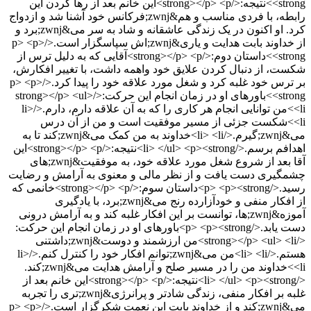
<strong>نتیجه:</strong></p> <p>این خانم بعد از رها کردن این
رابطه، با فردی مناسب و هم&zwnj;فرکانس خود آشنا شد و ازدواج
کرد. او اکنون در یک زندگی عاشقانه و شاد به سر می&zwnj;برد و
از خداوند بابت هدایت و یاری&zwnj;اش سپاسگزار است.</p> <p>
<strong>داستان دوم:</strong></p> <p>آقایی که به دلیل ترس از
شکست، از دنبال کردن علایق خود واهمه داشت، با تغییر افکارش،
بر ترس خود غلبه کرد و شغل مورد علاقه خود را پیدا کرد.</p> <p>
<strong>باورهای او در زمان انجام این حرکت:</strong></p> <ul>
<li>من توانایی انجام هر کاری را که به آن علاقه دارم، دارم.</li>
<li>شکست جزئی از مسیر موفقیت است و من از آن درس
می&zwnj;گیرم.</li> <li>خداوند به من کمک می&zwnj;کند تا به
اهدافم برسم.</li> </ul> <p><strong>نتیجه:</strong></p> <p>این
آقا بعد از شروع شغل مورد علاقه خود، به موفقیت&zwnj;های
چشمگیری دست یافت و از نظر مالی و معنوی به آرامش و رضایت
رسید.</p> <p><strong>داستان سوم:</strong></p> <p>خانمی که
از افکار منفی و خودآزارده رنج می&zwnj;برد، با یادگیری
آموزه&zwnj;ها، توانست بر این افکار غلبه کند و به آرامش درونی
دست یابد.</p> <p><strong>باورهای او در زمان انجام این حرکت:
</strong></p> <ul> <li>من ارزشمند و دوست&zwnj;داشتنی
هستم.</li> <li>من می&zwnj;توانم افکار خود را کنترل کنم.</li>
<li>خداوند من را در مسیر صلح و آرامش هدایت می&zwnj;کند.
</li> </ul> <p><strong>نتیجه:</strong></p> <p>این خانم بعد از
غلبه بر افکار منفی، زندگی شادتر و پرانرژی&zwnj;تری را تجربه
می&zwnj;کند و از خداوند بابت این نعمت شکرگزار است.</p> <p>