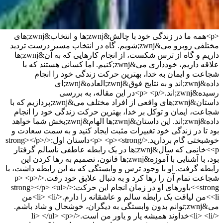
<p>همه ما در زندگی خود با چالش&zwnj;ها و انتخاب&zwnj;های
مختلفی روبرو می&zwnj;شویم. گاه در انتخاب مسیر درست تردید
داریم و گاه از ترس شکست، از انجام کارهایی که به آن&zwnj;ها
علاقه داریم، خودداری می&zwnj;کنیم. اما کسانی هستند که با
شجاعت و ایمان به خدا، بهترین حرکت زندگی خود را انجام
داده&zwnj;اند و به نتایج فوق&zwnj;العاده&zwnj;ای
رسیده&zwnj;اند.</p> <p>در این مقاله، به بررسی
داستان&zwnj;های واقعی از افراد مختلف می&zwnj;پردازیم که با
شجاعت، ایمان و توکل بر خدا، بهترین حرکت زندگی خود را انجام
داده&zwnj;اند. این داستان&zwnj;ها الهام&zwnj;بخش شما خواهد
بود تا در زندگی خود تغییرات مثبت ایجاد کنید و به سمت سعادت و
خوشبختی گام بردارید.</p> <p><strong>داستان اول:</strong></p>
<p>خانمی که سال&zwnj;ها در یک رابطه عاطفی ناسالم گرفتار
بود، با آشنایی با آموزه&zwnj;ها قانون، تصمیم به رها کردن این
رابطه گرفت. او با وجود ترس و وابستگی که به این رابطه داشت، با
شجاعت تمام آن را رها کرد و به دنبال علایق خود رفت.</p> <p>
<strong>باورهای او در زمان انجام این حرکت:</strong></p> <ul>
<li>من لیاقت یک رابطه سالم و عاشقانه را دارم.</li> <li>من
می&zwnj;توانم بدون وابستگی به دیگران، خوشحال و شاد باشم.
</li> <li>خداوند همیشه یار و یاور من است.</li> </ul> <p>