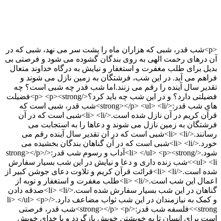
<p>شب قدر، شبی که هزاران ماه را پشت سر می نهد، شبی که در
آن درهای رحمت الهی به روی بندگان گشوده می شود و فرصتی بی
بدیل برای طلب مغفرت و استغفار و نیایش به درگاه خداوند متعال
فراهم می آید. در این شب، فرشتگان به زمین نازل می شوند و
تقدیر سال آینده را رقم می زنند.اما شب قدر چه شبی است؟ چه
فضیلتی دارد؟ و در این شب چه باید کرد؟</p> <p><strong>فضیلت
های شب قدر:</strong></p> <ul> <li>شب قدر، شبی است که
قرآن کریم در آن نازل شده است.</li> <li>شبی است که در آن
فرشتگان به زمین نازل می شوند و دعاها را به استجابت می
رسانند.</li> <li>شبی است که در آن تقدیر سال آینده رقم می
خورد.</li> <li>شبی است که در آن گناهان بندگان بخشیده می
شود.</li> </ul> <p><strong>آداب و رسوم شب قدر:</strong></p>
<ul> <li>شب زنده داری و دعا و نیایش در این شب بسیار سفارش
شده است.</li> <li>قرائت قرآن کریم و تلاوت دعای جوشن کبیر از
اعمال این شب است.</li> <li>طلب مغفرت و استغفار و توبه از
گناهان در این شب بسیار سفارش شده است.</li> <li>صدقه دادن
و کمک به نیازمندان در این شب ثواب مضاعف دارد.</li> </ul> <p>
<strong>فلسفه شب قدر:</strong></p> <p>شب قدر، فرصتی
است برای انسان تا به خویشتن خویش بازگردد و با خدای خویش