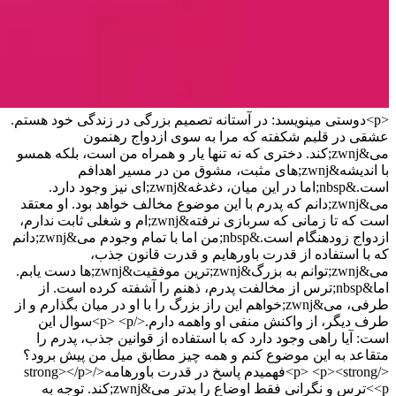
<p>دوستی مینویسد: در آستانه تصمیم بزرگی در زندگی خود هستم.
عشقی در قلبم شکفته که مرا به سوی ازدواج رهنمون
می&zwnj;کند. دختری که نه تنها یار و همراه من است، بلکه همسو
با اندیشه&zwnj;های مثبت، مشوق من در مسیر اهدافم
است.&nbsp;اما در این میان، دغدغه&zwnj;ای نیز وجود دارد.
می&zwnj;دانم که پدرم با این موضوع مخالف خواهد بود. او معتقد
است که تا زمانی که سربازی نرفته&zwnj;ام و شغلی ثابت ندارم،
ازدواج زودهنگام است.&nbsp;من اما با تمام وجودم می&zwnj;دانم
که با استفاده از قدرت باورهایم و قدرت قانون جذب،
می&zwnj;توانم به بزرگ&zwnj;ترین موفقیت&zwnj;ها دست یابم.
اما&nbsp;ترس از مخالفت پدرم، ذهنم را آشفته کرده است. از
طرفی، می&zwnj;خواهم این راز بزرگ را با او در میان بگذارم و از
طرف دیگر، از واکنش منفی او واهمه دارم.</p> <p>سوال این
است: آیا راهی وجود دارد که با استفاده از قوانین جذب، پدرم را
متقاعد به این موضوع کنم و همه چیز مطابق میل من پیش برود؟
</p> <p><strong>فهمیدم پاسخ در قدرت باورهامه</strong></p>
<p>ترس و نگرانی فقط اوضاع را بدتر می&zwnj;کند. توجه به