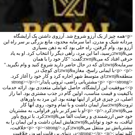
<p>همه چیز از یک آرزو شروع شد. آرزوی داشتن یک آرایشگاه
مردانه شیک و مدرن. اما سرمایه محدود، مانع بزرگی بر سر راه این
آرزو بود. وام گرفتن، راه حلی بود که به ذهن بسیاری
می&zwnj;رسید، اما این مرد، راهی دیگر را انتخاب کرد. او به یاد
حرفی افتاد که می&zwnj;گفت: "کار خود را با همان
سرمایه&zwnj;ای که در حال حاضر دارید شروع کنید و وام نگیرید."
</p> <p>با ایمانی راسخ، مغازه&zwnj;ای کوچک در
منطقه&zwnj;ای متوسط شهر اجاره کرد و کار خود را آغاز کرد.
</p> <p><strong>مشتریانی راضی، ثروتی پایدار:</strong></p>
<p>موفقیت این آرایشگاه، حاصل عواملی متعددی بود. ارائه خدمات
باکیفیت و قیمت مناسب، اولین گام در جذب مشتری بود. اما راز
اصلی، در چیزی فراتر از اینها نهفته بود. این مرد به باورهای
ثروت&zwnj;ساز ایمان داشت و با تمام وجود، روی آنها کار
می&zwnj;کرد.</p> <p>او با تمرکز بر باور فراوانی، به مشتریان
خود حس ارزشمندی و رضایت القا می&zwnj;کرد. با ترویج باور
لیاقت، به خود و توانایی&zwnj;هایش ایمان داشت و این ایمان را به
مشتریانش نیز منتقل می&zwnj;کرد.</p> <p><strong>خلاقیت،
کلید تمایز:</strong></p> <p>در دنیای پررقابت امروز، خلاقیت