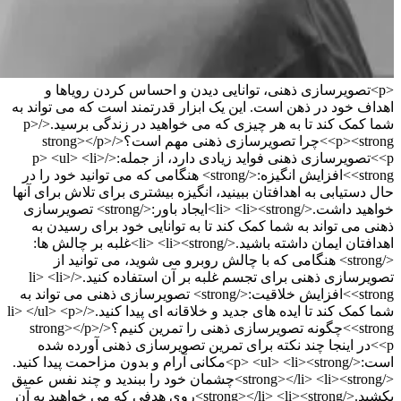
<p>تصویرسازی ذهنی، توانایی دیدن و احساس کردن رویاها و
اهداف خود در ذهن است. این یک ابزار قدرتمند است که می تواند به
شما کمک کند تا به هر چیزی که می خواهید در زندگی برسید.</p>
<p><strong>چرا تصویرسازی ذهنی مهم است؟</strong></p>
<p>تصویرسازی ذهنی فواید زیادی دارد، از جمله:</p> <ul> <li>
<strong>افزایش انگیزه:</strong> هنگامی که می توانید خود را در
حال دستیابی به اهدافتان ببینید، انگیزه بیشتری برای تلاش برای آنها
خواهید داشت.</li> <li><strong>ایجاد باور:</strong> تصویرسازی
ذهنی می تواند به شما کمک کند تا به توانایی خود برای رسیدن به
اهدافتان ایمان داشته باشید.</li> <li><strong>غلبه بر چالش ها:
</strong> هنگامی که با چالش روبرو می شوید، می توانید از
تصویرسازی ذهنی برای تجسم غلبه بر آن استفاده کنید.</li> <li>
<strong>افزایش خلاقیت:</strong> تصویرسازی ذهنی می تواند به
شما کمک کند تا ایده های جدید و خلاقانه ای پیدا کنید.</li> </ul> <p>
<strong>چگونه تصویرسازی ذهنی را تمرین کنیم؟</strong></p>
<p>در اینجا چند نکته برای تمرین تصویرسازی ذهنی آورده شده
است:</p> <ul> <li><strong>مکانی آرام و بدون مزاحمت پیدا کنید.
</strong></li> <li><strong>چشمان خود را ببندید و چند نفس عمیق
بکشید.</strong></li> <li><strong>روی هدفی که می خواهید به آن