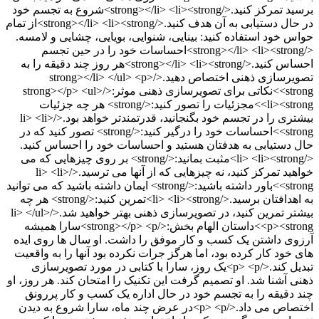
برسید تمرکز کنید.</strong></li> <li><strong>شروع به تجسم خود
در حال دستیابی به آن هدف کنید.</strong></li> <li><strong>از تمام
حواس خود استفاده کنید: بینایی، شنوایی، بویایی، چشایی و لامسه.
</strong></li> <li><strong>احساسات خود را در حین تجسم
احساس کنید.</strong></li> <li><strong>هر روز چند دقیقه را به
تصویرسازی ذهنی اختصاص دهید.</strong></li> </ul> <p>
<strong>نکاتی برای تصویرسازی ذهنی موثر:</strong></p> <ul>
<li><strong>مجزئیات را تصور کنید:</strong> هر چه جزئیات
بیشتری را در تجسم خود بگنجانید، قدرتمندتر خواهد بود.</li> <li>
<strong>احساسات خود را درگیر کنید:</strong> تصور کنید که در
حال دستیابی به هدفتان هستید و احساسات خود را احساس کنید.
</li> <li><strong>مثبت بمانید:</strong> بر روی چیزهایی که می
خواهید تمرکز کنید، نه چیزهایی که از آنها می ترسید.</li> <li>
<strong>باور داشته باشید:</strong> ایمان داشته باشید که می توانید
به اهدافتان برسید.</li> <li><strong>تمرین کنید:</strong> هر چه
بیشتر تمرین کنید، در تصویرسازی ذهنی بهتر خواهید شد.</li> </ul>
<p><strong>داستان الهام بخش:</strong></p> <p>سارا همیشه
آرزوی داشتن یک کسب و کار موفق را داشت. او سال ها روی ایده
های خود کار کرده بود، اما هرگز جرات نکرده بود آنها را به واقعیت
تبدیل کند.</p> <p>یک روز، سارا با کتابی در مورد تصویرسازی
ذهنی آشنا شد. او تصمیم گرفت این تکنیک را امتحان کند. هر روز، او
چند دقیقه را به تجسم خود در حال اداره یک کسب و کار پررونق
اختصاص می داد.</p> <p>در عرض چند ماه، سارا شروع به دیدن