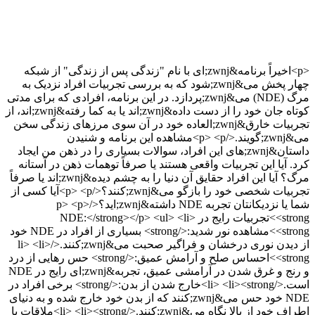
<p>اخیراً برنامه&zwnj;ای با نام "زندگی پس از زندگی" از شبکه
چهار پخش می&zwnj;شود که به بررسی تجربیات افراد نزدیک به
مرگ (NDE) می&zwnj;پردازد. در این برنامه، افرادی که برای مدتی
کوتاه جان خود را از دست داده&zwnj;اند یا به کما رفته&zwnj;اند، از
تجربیات خارق&zwnj;العاده خود در آن سوی مرزهای زندگی سخن
می&zwnj;گویند.</p> <p>مشاهده این برنامه و شنیدن
داستان&zwnj;های این افراد، سوالات بسیاری را در ذهن من ایجاد
کرد. آیا این تجربیات واقعی هستند یا صرفاً توهمات ذهن در آستانه
مرگ؟ آیا این افراد حقایق آن دنیا را به چشم دیده&zwnj;اند یا صرفاً
تجربیات شخصی خود را بازگو می&zwnj;کنند؟</p> <p>آیا کسی از
شما یا نزدیکانتان تجربه NDE داشته&zwnj;اید؟</p> <p>
<strong>تجربیات رایج در NDE:</strong></p> <ul> <li>
<strong>مشاهده نور شدید:</strong> بسیاری از افراد در NDE خود
از دیدن نوری درخشان و فراگیر صحبت می&zwnj;کنند.</li> <li>
<strong>احساس صلح و آرامش عمیق:</strong> حس رهایی از درد
و رنج و غرق شدن در آرامشی عمیق، تجربه&zwnj;ای رایج در NDE
است.</li> <li><strong>خارج شدن از بدن:</strong> برخی افراد در
NDE خود حس می&zwnj;کنند که از بدن خود خارج شده و به دنیای
اطراف خود از بالا نگاه می&zwnj;کنند.</li> <li><strong>ملاقات با