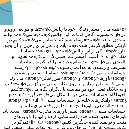
<p>همه ما در مسیر زندگی خود با چالش&zwnj;ها و موانعی روبرو
می&zwnj;شویم. گاهی اوقات، این چالش&zwnj;ها می&zwnj;توانند
به حدی طاقت&zwnj;فرسا باشند که احساس می&zwnj;کنیم در
تاریکی مطلق گرفتار شده&zwnj;ایم و راهی برای رهایی از آن وجود
ندارد.&nbsp;یکی از این چالش&zwnj;ها، <strong>احساسات
منفی</strong> است. اضطراب، افسردگی، بی&zwnj;تفاوتی و
ناامیدی می&zwnj;توانند تمام وجود ما را فراگیرند و مانع از
پیشرفت و رسیدن به اهدافمان شوند.</p> <p><strong>ریشه
احساسات منفی:</strong></p> <p>احساسات منفی ریشه در
<strong>باورها</strong> و <strong>طرز تفکر</strong> ما دارند.
زمانی که به طور مداوم بر روی نکات منفی تمرکز می&zwnj;کنیم
و به جایگاه فعلی خود در مقایسه با دیگران نگاه می&zwnj;کنیم،
ناخودآگاه احساسات منفی در ما شکل می&zwnj;گیرد.</p> <p>
<strong>راهکارهای غلبه بر احساسات منفی:</strong></p> <ul>
<li><strong>تغییر باورها:</strong> اولین قدم برای غلبه بر
احساسات منفی، <strong>تغییر باورهای مخرب</strong> است. باید
باورهای محدودکننده خود را شناسایی کرده و آنها را با باورهای
مثبت و توانمند کننده جایگزین کنیم.</li> <li><strong>تمرکز بر
نکات مثبت:</strong> به جای تمرکز بر روی نکات منفی، سعی کنید