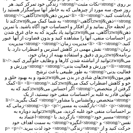
بر روی <strong>نکات مثبت</strong> زندگی خود تمرکز کنید. هر
روز صبح، سه مورد از چیزهایی که به خاطر آنها سپاسگزار هستید را
یادداشت کنید.</li> <li><strong>تمرین ذهن&zwnj;آگاهی:</strong>
<strong>ذهن&zwnj;آگاهی</strong> به شما کمک می&zwnj;کند تا
در لحظه حال بمانید و از افکار و احساسات خود آگاه باشید. با تمرین
ذهن&zwnj;آگاهی، می&zwnj;توانید یاد بگیرید که به جای غرق شدن
در احساسات منفی، آنها را مشاهده کنید و بدون قضاوت از آنها عبور
کنید.</li> <li><strong>مدیریت زمان:</strong> <strong>مدیریت
زمان</strong> نقش مهمی در کاهش استرس و اضطراب دارد. با
برنامه&zwnj;ریزی دقیق و استفاده بهینه از زمان خود،
می&zwnj;توانید از انباشته شدن کارها و وظایف جلوگیری کنید.</li>
<li><strong>ورزش و فعالیت بدنی:</strong> <strong>ورزش و
فعالیت بدنی</strong> به طور طبیعی باعث ترشح
هورمون&zwnj;های شادی در بدن می&zwnj;شود و به بهبود خلق و
خو و کاهش اضطراب کمک می&zwnj;کند.</li> <li><strong>کمک
گرفتن از متخصص:</strong> اگر احساس می&zwnj;کنید که به
تنهایی قادر به غلبه بر احساسات منفی خود نیستید، از یک
<strong>متخصص روانشناس یا مشاور</strong> کمک بگیرید.</li>
</ul> <p><strong>بازگشت به مسیر:</strong></p> <p>زمانی که
بر احساسات منفی خود غلبه کردید، می&zwnj;توانید دوباره به
<strong>مسیر خود</strong> بازگردید. با <strong>اعتماد به
نفس</strong> و <strong>انگیزه</strong> به سمت اهداف خود
حرکت کنید و از <strong>زندگی</strong> خود لذت ببرید.</p> <p>