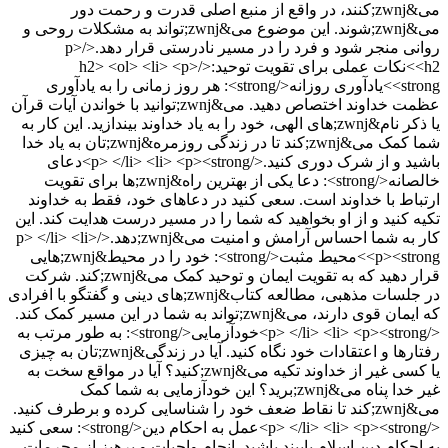
می&zwnj;کنند، در واقع از منبع اصلی قدرت و رحمت دور
می&zwnj;شوند. این موضوع می&zwnj;تواند به مشکلات روحی و
روانی منجر شود و فرد را در مسیر نادرستی قرار دهد.</p>
<h2>نکات عملی برای تقویت توحید:</h2> <ol> <li> <p>
<strong>یادآوری روزانه</strong>: هر روز زمانی را به یادآوری
عظمت خداوند اختصاص دهید. می&zwnj;توانید با خواندن آیات قرآن
یا ذکر نام&zwnj;های الهی، خود را به یاد خداوند بیندازید. این کار به
شما کمک می&zwnj;کند تا در زندگی روزمره&zwnj;تان به یاد خدا
باشید و از شرک دوری کنید.</p> </li> <li> <p><strong>دعای
خالصانه</strong>: دعا یکی از بهترین راه&zwnj;ها برای تقویت
ارتباط با خداوند است. سعی کنید در دعاهای خود، فقط به خداوند
تکیه کنید و از او بخواهید که شما را در مسیر درست هدایت کند. این
کار به شما احساس آرامش و امنیت می&zwnj;دهد.</p> </li> <li>
<p><strong>محیط مثبت</strong>: خود را در محیط&zwnj;هایی
قرار دهید که به تقویت ایمان و توحید کمک می&zwnj;کند. شرکت
در جلسات مذهبی، مطالعه کتاب&zwnj;های دینی و گفتگو با افرادی
که ایمان قوی دارند، می&zwnj;تواند به شما در این مسیر کمک کند.
</p> </li> <li> <p><strong>خودآزمایی</strong>: به طور مرتب به
رفتارها و اعتقادات خود نگاه کنید. آیا در زندگی&zwnj;تان به چیزی
یا کسی غیر از خداوند تکیه می&zwnj;کنید؟ آیا در مواقع سخت به
غیر خدا پناه می&zwnj;برید؟ این خودآزمایی به شما کمک
می&zwnj;کند تا نقاط ضعف خود را شناسایی کرده و برطرف کنید.
</p> </li> <li> <p><strong>عمل به احکام دین</strong>: سعی کنید
به احکام دین اسلام پایبند باشید. انجام واجبات و پرهیز از محرمات،