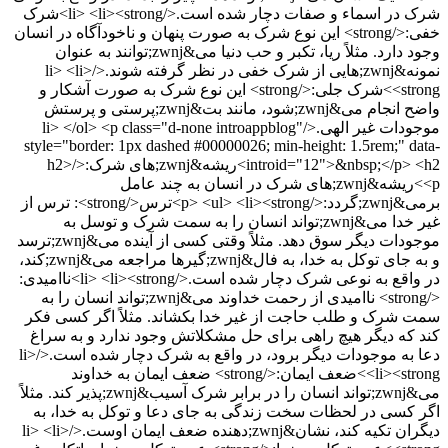
شرک در اسماء و صفات دچار شده است.</li> <li><strong>شرک
خفی:</strong> این نوع شرک به صورت پنهان و ناخودآگاه در انسان
وجود دارد. مثلاً ریا، تکبر و حب دنیا می&zwnj;توانند به عنوان
نمونه&zwnj;هایی از شرک خفی در نظر گرفته شوند.</li> <li>
<strong>شرک جلی:</strong> این نوع شرک به صورت آشکار و
واضح انجام می&zwnj;شود، مانند بت&zwnj;پرستی و پرستش
موجودات غیر الهی.</li> </ol> <p class="d-none introappblog"
style="border: 1px dashed #00000026; min-height: 1.5rem;" data-
introid="12">&nbsp;</p> <h2>ریشه&zwnj;های شرک:</h2>
<p>ریشه&zwnj;های شرک در انسان به چند عامل
برمی&zwnj;گردد:</p> <ul> <li><strong>ترس</strong>: ترس از
غیر خدا می&zwnj;تواند انسان را به سمت شرک و توسل به
موجودات دیگر سوق دهد. مثلاً وقتی کسی از آینده می&zwnj;ترسد
و به جای توکل به خدا، به فال&zwnj;گیرها مراجعه می&zwnj;کند،
در واقع به نوعی شرک دچار شده است.</li> <li><strong>ناامیدی:
</strong> ناامیدی از رحمت خداوند می&zwnj;تواند انسان را به
سمت شرک و طلب حاجت از غیر خدا بکشاند. مثلاً اگر کسی فکر
کند که دیگر هیچ راهی برای حل مشکلاتش وجود ندارد و به سراغ
دعا به موجودات دیگر برود، در واقع به شرک دچار شده است.</li>
<li><strong>ضعف ایمان:</strong> ضعف ایمان به خداوند
می&zwnj;تواند انسان را در برابر شرک آسیب&zwnj;پذیر کند. مثلاً
اگر کسی در لحظات سخت زندگی به جای دعا و توکل به خدا، به
دیگران تکیه کند، نشان&zwnj;دهنده ضعف ایمان اوست.</li> <li>