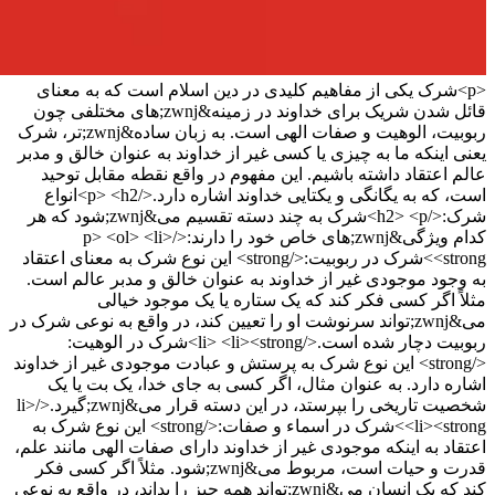
<p>شرک یکی از مفاهیم کلیدی در دین اسلام است که به معنای
قائل شدن شریک برای خداوند در زمینه&zwnj;های مختلفی چون
ربوبیت، الوهیت و صفات الهی است. به زبان ساده&zwnj;تر، شرک
یعنی اینکه ما به چیزی یا کسی غیر از خداوند به عنوان خالق و مدبر
عالم اعتقاد داشته باشیم. این مفهوم در واقع نقطه مقابل توحید
است، که به یگانگی و یکتایی خداوند اشاره دارد.</p> <h2>انواع
شرک:</h2> <p>شرک به چند دسته تقسیم می&zwnj;شود که هر
کدام ویژگی&zwnj;های خاص خود را دارند:</p> <ol> <li>
<strong>شرک در ربوبیت:</strong> این نوع شرک به معنای اعتقاد
به وجود موجودی غیر از خداوند به عنوان خالق و مدبر عالم است.
مثلاً اگر کسی فکر کند که یک ستاره یا یک موجود خیالی
می&zwnj;تواند سرنوشت او را تعیین کند، در واقع به نوعی شرک در
ربوبیت دچار شده است.</li> <li><strong>شرک در الوهیت:
</strong> این نوع شرک به پرستش و عبادت موجودی غیر از خداوند
اشاره دارد. به عنوان مثال، اگر کسی به جای خدا، یک بت یا یک
شخصیت تاریخی را بپرستد، در این دسته قرار می&zwnj;گیرد.</li>
<li><strong>شرک در اسماء و صفات:</strong> این نوع شرک به
اعتقاد به اینکه موجودی غیر از خداوند دارای صفات الهی مانند علم،
قدرت و حیات است، مربوط می&zwnj;شود. مثلاً اگر کسی فکر
کند که یک انسان می&zwnj;تواند همه چیز را بداند، در واقع به نوعی