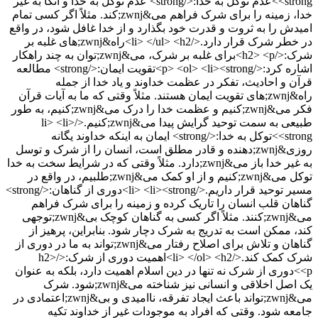
<strong>عدم توکل به خدا:</strong> عدم توکل به خدا و اتکا به غیر
خدا، زمینه را برای شرک فراهم می&zwnj;کند. مثلاً اگر کسی تمام
امیدش را به ثروت و قدرت خود بگذارد و از خدا غافل شود، در واقع
در خطر شرک قرار دارد.</li> </ul> <h2>راه&zwnj;های غلبه بر
شرک:</h2> <p>برای غلبه بر شرک، می&zwnj;توان به چند راهکار
اشاره کرد:</p> <ol> <li><strong>تقویت ایمان:</strong> مطالعه
قرآن و احادیث، تفکر در عظمت خداوند و یاد خدا از جمله
راه&zwnj;های تقویت ایمان هستند. مثلاً وقتی که ما به آیات قرآن
فکر می&zwnj;کنیم و عظمت خدا را درک می&zwnj;کنیم، به طور
طبیعی به سمت توحید گرایش پیدا می&zwnj;کنیم.</li> <li>
<strong>توکل به خدا:</strong> ایمان به اینکه خداوند یگانه
روزی&zwnj;دهنده و قادر مطلق است، انسان را از شرک و توسل
به غیر خدا باز می&zwnj;دارد. مثلاً وقتی که در شرایط سخت به خدا
توکل می&zwnj;کنیم و از او کمک می&zwnj;طلبیم، در واقع در
مسیر توحید قرار داریم.</li> <li><strong>دوری از گناهان:</strong>
گناهان قلب انسان را تاریک کرده و زمینه را برای شرک فراهم
می&zwnj;کنند. مثلاً اگر کسی به گناهان کوچک بی&zwnj;توجهی
کند، ممکن است به تدریج به شرک دچار شود. بنابراین، پرهیز از
گناهان و تلاش برای اصلاح رفتار می&zwnj;تواند به ما در دوری از
شرک کمک کند.</li> </ol> <h2>اهمیت دوری از شرک:</h2>
<p>دوری از شرک نه تنها در دین اسلام اهمیت دارد، بلکه به عنوان
یک اصل اخلاقی و انسانی نیز شناخته می&zwnj;شود. شرک
می&zwnj;تواند باعث ایجاد تفرقه، ناامیدی و بی&zwnj;اعتمادی در
جامعه شود. وقتی که افراد به موجودات غیر از خداوند تکیه