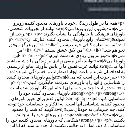
<p>همه ما در طول زندگی خود با باورهای محدود کننده روبرو
می&zwnj;شویم. این باورها می&zwnj;توانند از تجربیات شخصی،
باورهای فرهنگی یا خانوادگی ما نشأت بگیرند.</p> <p>برخی از
نمونه&zwnj;های رایج باورهای محدود کننده عبارتند از:</p> <ul>
<li>"من به اندازه کافی خوب نیستم."</li> <li>"من هرگز موفق
نخواهم شد."</li> <li>"من لایق عشق نیستم."</li> <li>"من
نمی&zwnj;توانم پول زیادی به دست آورم."</li> </ul> <p>این
باورها می&zwnj;توانند تأثیر منفی زیادی بر زندگی ما داشته باشند.
آنها می&zwnj;توانند عزت نفس ما را پایین بیاورند، مانع از رسیدن
به اهدافمان شوند و باعث ایجاد اضطراب و افسردگی شوند.</p>
<p>خبر خوب این است که می&zwnj;توانیم باورهای محدود کننده
را شناسایی و آنها را با باورهای قدرتمند جایگزین کنیم.</p> <p>
<strong>در اینجا چند مرحله برای انجام این کار آورده شده است:
</strong></p> <p><strong>1. باورهای محدود کننده خود را
شناسایی کنید.</strong></p> <p>اولین قدم برای تغییر باورهای
محدود کننده، شناسایی آنها است. به افکار و احساسات خود توجه
کنید. چه چیزهایی به خودتان می&zwnj;گویید که شما را محدود
می&zwnj;کند؟</p> <p><strong>2. باورهای خود را به چالش
بکشید.</strong></p> <p>هنگامی که باورهای محدود کننده خود را
شناسایی کردید، آنها را به چالش بکشید. از خود بپرسید که آیا این