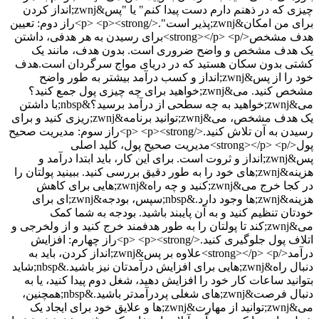
چیزی که در ذهنم دارم دست پیدا کنم" یا "پس&zwnj;انداز کردن
برای من امکان&zwnj;پذیر است".</p> <p><strong>راز دوم: تعیین
هدف مشخص</strong></p> <p>برای رسیدن به هر هدفی، داشتن
یک هدف مشخص و واضح ضروری است. بدون هدف، مانند یک
کشتی بدون سکان هستید که در دریای مواج سرگردان است.هدف
خود را از پس&zwnj;انداز و کسب درآمد بیشتر به طور واضح
مشخص کنید. می&zwnj;خواهید برای چه چیزی پول جمع کنید؟
می&zwnj;خواهید به چه سطحی از درآمد برسید؟&nbsp;با داشتن
یک هدف مشخص، می&zwnj;توانید برنامه&zwnj;ریزی کنید و برای
رسیدن به آن تلاش کنید.</p> <p><strong>راز سوم: مدیریت صحیح
پول</strong></p> <p>مدیریت صحیح پول، کلید اصلی
پس&zwnj;انداز و ثروت است. برای این کار، باید ابتدا درآمد و
هزینه&zwnj;های خود را به طور دقیق بررسی کنید. ببینید پولتان را
در کجا خرج می&zwnj;کنید و چه راه&zwnj;هایی برای کاهش
هزینه&zwnj;ها وجود دارد.&nbsp;سپس، بودجه&zwnj;ای برای
خودتان تنظیم کنید و به آن پایبند باشید. بودجه به شما کمک
می&zwnj;کند تا پولتان را به طور هدفمند خرج کنید و از ولخرجی و
اتلاف پول جلوگیری کنید.</p> <p><strong>راز چهارم: افزایش
درآمد</strong></p> <p>علاوه بر پس&zwnj;انداز کردن، باید به
دنبال راه&zwnj;هایی برای افزایش درآمدتان نیز باشید.&nbsp;شاید
بتوانید ساعات کار خود را افزایش دهید، شغل دوم پیدا کنید، یا به
دنبال فرصت&zwnj;های شغلی پردرآمدتر باشید.&nbsp;همچنین،
می&zwnj;توانید از مهارت&zwnj;ها و علایق خود برای ایجاد یک