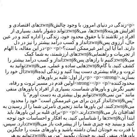
<p>زندگی در دنیای امروز، با وجود چالش&zwnj;های اقتصادی و
افزایش هزینه&zwnj;ها، می&zwnj;تواند دشوار باشد. بسیاری از
افراد در تلاشند تا با حقوق محدود خود، زندگی را اداره کنند و در عین
حال، آرزوی پس&zwnj;انداز و کسب درآمد بیشتر را نیز در دل
دارند. اما آیا این امر غیرممکن است؟</p> <p>در این مقاله، با الهام
از تجربیات و راهنمایی&zwnj;های ارزشمند، به شما کمک
می&zwnj;کنیم تا رازهای پس&zwnj;انداز و کسب درآمد بیشتر را
کشف کنید. با گام&zwnj;هایی ساده و عملی، می&zwnj;توانید به
ثروت و رفاه بیشتری دست پیدا کنید و زندگی ایده&zwnj;آل خود را
بسازید.</p> <p><strong>راز اول: غلبه بر باورهای
محدودکننده</strong></p> <p>اولین قدم در مسیر ثروت و رفاه،
تغییر نگرش و باورهای شماست. بسیاری از افراد با باورهای منفی
مانند "من نمی&zwnj;توانم پول بیشتری به دست آورم" یا
"پس&zwnj;انداز کردن برای من غیرممکن است" خود را محدود
می&zwnj;کنند. این باورها مانند زنجیری نامرئی شما را از رسیدن به
اهدافتان باز می&zwnj;دارند.</p> <p>برای غلبه بر این باورها، باید
ابتدا آن&zwnj;ها را شناسایی کنید. به افکار و احساسات خود توجه
کنید و ببینید چه چیزی شما را از پیشرفت باز می&zwnj;دارد. سپس،
با قدرت به خودتان ایمان داشته باشید و باورهای مثبت را جایگزین
باورهای منفی کنید. به خودتان بگویید "من می&zwnj;توانم به هر