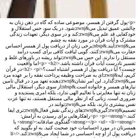
<p>پول گرفتن از همسر، موضوعی ساده که گاه در ذهن زنان به
چالشی عمیق تبدیل می&zwnj;شود. در یک سو، حس استقلال و
خودکفایی قد علم می&zwnj;کند و در سوی دیگر، تعهدات زندگی
مشترک و آیات قرآن در مورد نفقه به چشم
می&zwnj;آیند.&nbsp;برخی زنان از دریافت پول از همسر احساس
حقارت می&zwnj;کنند، گویی لیاقت کافی برای کسب درآمد
مستقل را ندارند. این حس می&zwnj;تواند ریشه در باورهای غلط و
تفسیر نادرست آیات قرآن داشته باشد.</p> <h2>اما واقعیت
چیست؟ آیا دریافت پول از همسر اشتباه است؟</h2> <p>در قرآن
کریم، آیه&zwnj;ای به صراحت وظیفه پرداخت نفقه را بر عهده مرد
می&zwnj;گذارد. این امر نشان&zwnj;دهنده تعهد مرد در قبال تامین
نیازهای همسر و خانواده است.&nbsp;از سوی دیگر، استقلال مالی
زنان نه تنها مغایرتی با تعالیم الهی ندارد، بلکه امری پسندیده و
ضروری است. زنانی که از نظر مالی مستقل هستند، نه تنها عزت
نفس بیشتری دارند، بلکه می&zwnj;توانند در
تصمیم&zwnj;گیری&zwnj;های زندگی نقش فعال&zwnj;تری ایفا
کنند.</p> <p><strong>راهکارهایی برای رسیدن به آرامش:
</strong></p> <ul> <li><strong>گفتگوی صادقانه:</strong> با
همسرتان در مورد احساسات خود صحبت کنید. به او بگویید که
دریافت پول از او چه احساسی در شما ایجاد می&zwnj;کند.</li>