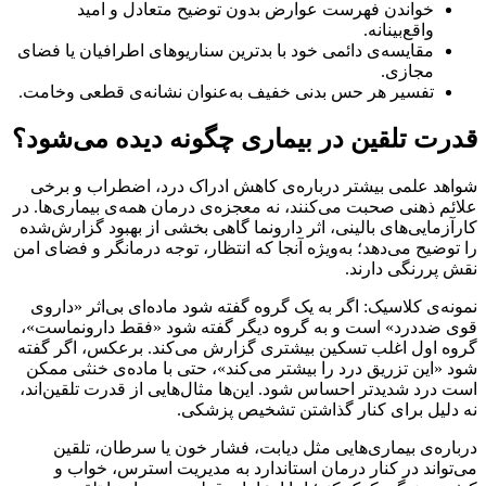
خواندن فهرست عوارض بدون توضیح متعادل و امید
واقع‌بینانه.
مقایسه‌ی دائمی خود با بدترین سناریوهای اطرافیان یا فضای
مجازی.
تفسیر هر حس بدنی خفیف به‌عنوان نشانه‌ی قطعی وخامت.
قدرت تلقین در بیماری چگونه دیده می‌شود؟
شواهد علمی بیشتر درباره‌ی کاهش ادراک درد، اضطراب و برخی
علائم ذهنی صحبت می‌کنند، نه معجزه‌ی درمان همه‌ی بیماری‌ها. در
کارآزمایی‌های بالینی، اثر دارونما گاهی بخشی از بهبود گزارش‌شده
را توضیح می‌دهد؛ به‌ویژه آنجا که انتظار، توجه درمانگر و فضای امن
نقش پررنگی دارند.
نمونه‌ی کلاسیک: اگر به یک گروه گفته شود ماده‌ای بی‌اثر «داروی
قوی ضددرد» است و به گروه دیگر گفته شود «فقط دارونماست»،
گروه اول اغلب تسکین بیشتری گزارش می‌کند. برعکس، اگر گفته
شود «این تزریق درد را بیشتر می‌کند»، حتی با ماده‌ی خنثی ممکن
است درد شدیدتر احساس شود. این‌ها مثال‌هایی از قدرت تلقین‌اند،
نه دلیل برای کنار گذاشتن تشخیص پزشکی.
درباره‌ی بیماری‌هایی مثل دیابت، فشار خون یا سرطان، تلقین
می‌تواند در کنار درمان استاندارد به مدیریت استرس، خواب و