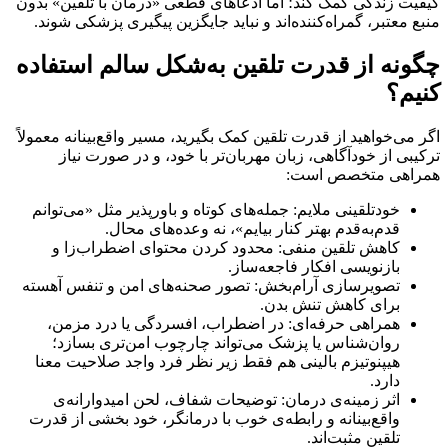
کیفیت زندگی کمک کند؛ اما ادعاهای قطعی «درمان با تلقین» بدون
منبع معتبر، گمراه‌کننده‌اند و نباید جایگزین پیگیری پزشکی شوند.
چگونه از قدرت تلقین به‌شکل سالم استفاده
کنیم؟
اگر می‌خواهید از قدرت تلقین کمک بگیرید، مسیر واقع‌بینانه معمولاً
ترکیبی از خودآگاهی، زبان مهربان‌تر با خود، و در صورت نیاز
همراهی متخصص است:
خودتلقینی ملایم: جمله‌های کوتاه و باورپذیر مثل «می‌توانم
قدم‌به‌قدم بهتر کنار بیایم»، نه وعده‌های محال.
کاهش تلقین منفی: محدود کردن محتوای اضطراب‌زا و
بازنویسی افکار فاجعه‌ساز.
تصویرسازی آرام‌بخش: تصور صحنه‌های امن و تنفس آهسته
برای کاهش تنش بدن.
همراهی حرفه‌ای: در اضطراب، افسردگی یا درد مزمن،
روان‌شناس یا پزشک می‌تواند چارچوب امن‌تری بسازد؛
هیپنوتیزم بالینی هم فقط زیر نظر فرد واجد صلاحیت معنا
دارد.
اثر زمینه‌ی درمان: توضیحات شفاف، لحن امیدوارانه‌ی
واقع‌بینانه و رابطه‌ی خوب با درمانگر، خود بخشی از قدرت
تلقین مثبت‌اند.