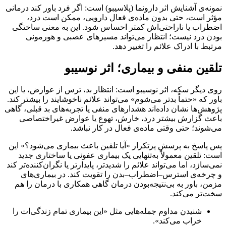
نمونه‌ی آشنایش اثر دارونما (پلاسیبو) است: اگر فرد باور کند درمانی
مؤثر است، حتی بدون ماده‌ی فعال دارویی، ممکن است درد،
اضطراب یا ناراحتی‌اش کمتر احساس شود. این به معنی ساختگی
بودن درد نیست؛ انتظار می‌تواند مسیرهای عصبی و هورمونی
مرتبط با ادراک علائم را تغییر دهد.
تلقین منفی و بیماری؛ اثر نوسیبو
روی دیگر سکه، اثر نوسیبو است: انتظار بد، ترس از عوارض، یا این
باور که «حتماً بدتر می‌شوم» می‌تواند علائم ناخوشایند را بیشتر کند.
پژوهش‌ها نشان داده‌اند هشدارهای منفی یا تجربه‌های بد قبلی، گاهی
باعث گزارش بیشتر درد، خارش، تهوع یا عوارض غیراختصاصی
می‌شوند؛ حتی وقتی ماده‌ی فعال در کار نباشد.
پس پاسخ به پرسش پرتکرار «آیا تلقین باعث بیماری می‌شود؟» این
است: تلقین معمولاً به‌تنهایی یک بیماری عفونی یا ساختاری جدید
نمی‌سازد، اما می‌تواند علائم را شدیدتر، پایدارتر یا نگران‌کننده‌تر کند
و چرخه‌ی استرس–اضطراب–بدن را تقویت کند. در بیماری‌های
مزمن، باور به بی‌نتیجه‌بودن درمان گاهی همکاری با درمان را هم
سخت‌تر می‌کند.
شنیدن مداوم جمله‌هایی مثل «این بیماری تمام زندگی‌ات را
خراب می‌کند».