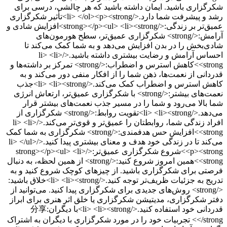
شکرگزاری باشید. ایمان داشته باشید که هر چالشی، درسی برای
رشد و پیشرفت شما دارد.</li> </ol><p><strong>تأثیر شکرگزاری
عمیق‌تر بر زندگی:</strong></p><ul> <li><strong>افزایش شادی و
آرامش:</strong> شکرگزاری عمیق‌تر، سطح هورمون‌های
شادی‌بخش را در بدن افزایش می‌دهد و به شما کمک می‌کند تا
احساس آرامش و رضایت بیشتری داشته باشید.</li> <li>
<strong>کاهش استرس و اضطراب:</strong> تمرکز بر داشته‌ها و
قدردانی از نعمت‌ها، ذهن شما را از افکار منفی دور می‌کند و به
کاهش استرس و اضطراب کمک می‌کند.</li> <li><strong>جذب
نعمت‌های بیشتر:</strong> با شکرگزاری عمیق‌تر، ارتعاش انرژی
شما بالا می‌رود و شما را در مسیر جذب نعمت‌های بیشتر قرار
می‌دهد.</li> <li><strong>تقویت روابط:</strong> شکرگزاری از
افراد زندگی شما، روابطتان را عمیق‌تر و قوی‌تر می‌کند.</li> <li>
<strong>افزایش حس هدفمندی:</strong> شکرگزاری به شما کمک
می‌کند تا در زندگی خود هدف و معنای بیشتری پیدا کنید.</li> </ul>
<p><strong>شروع شکرگزاری عمیق‌تر:</strong></p><ul> <li>
<strong>همین امروز شروع کنید:</strong> از همین لحظه، به دنبال
فرصتی برای شکرگزاری باشید. از چیزهای کوچک شروع کنید و به
تدریج به جزئیات ظریف‌تر توجه کنید.</li> <li><strong>خلاق باشید:
</strong> روش‌های جدیدی برای شکرگزاری پیدا کنید. می‌توانید از
دفتر شکرگزاری، مدیتیشن شکرگزاری یا خلق اثر هنری برای ابراز
قدردانی خود استفاده کنید.</li> <li><strong>با دیگران分享:
</strong> تجربیات خود را در مورد شکرگزاری با دیگران به اشتراک