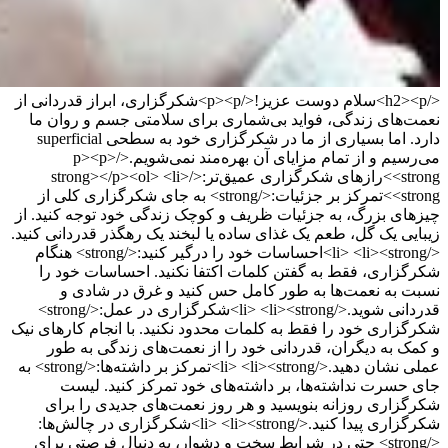
</h2><p>سلام دوست عزیز!</p><p>شکرگزاری، ابراز قدردانی از
نعمت‌های زندگی، فواید بی‌شماری برای سلامتی جسم و روان ما
دارد. اما بسیاری از ما در شکرگزاری خود به سطحی superficial
می‌رسیم و از تمام مزایای آن بهره‌مند نمی‌شویم.</p><p>
<strong>رازهای شکرگزاری عمیق‌تر:</strong></p><ol> <li>
<strong>تمرکز بر جزئیات:</strong> به جای شکرگزاری کلی از
چیزهای بزرگ، به جزئیات ظریف و کوچک زندگی خود توجه کنید. از
زیبایی یک گل، طعم یک غذای ساده یا لبخند یک رهگذر قدردانی کنید.
</li> <li><strong>احساسات خود را درگیر کنید:</strong> هنگام
شکرگزاری، فقط به گفتن کلمات اکتفا نکنید. احساسات خود را
نسبت به نعمت‌ها به طور کامل حس کنید و غرق در شادی و
قدردانی شوید.</li> <li><strong>شکرگزاری در عمل:</strong>
شکرگزاری خود را فقط به کلمات محدود نکنید. با انجام کارهای نیک
و کمک به دیگران، قدردانی خود را از نعمت‌های زندگی به طور
عملی نشان دهید.</li> <li><strong>تمرکز بر داشته‌ها:</strong> به
جای حسرت نداشته‌ها، بر داشته‌های خود تمرکز کنید. لیست
شکرگزاری روزانه بنویسید و هر روز نعمت‌های جدیدی را برای
شکرگزاری پیدا کنید.</li> <li><strong>شکرگزاری در چالش‌ها:
</strong> حتی در شرایط سخت و دشوار، به دنبال فرصتی برای