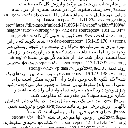
سرانجام حباب این شیدایی ترکید و ارزش گل لاله به قیمت
سیب&zwnj;زمینی سقوط کرد! در نتیجه، بسیاری از افراد تمام
دارایی خود شامل خانه و ماشینشان را از دست دادند!</strong></p>
<p data-sourcepos="11:1-11:234"><strong><img
src="https://dl.pkaso.ir/upload/1718954474.webp" width="100%"
height="auto"></strong></p> <h2 data-sourcepos="13:1-13:34">
<strong>شباهت نات&zwnj;کوین به جنون گل لاله</strong></h2>
<p data-sourcepos="15:1-15:176"><strong>شاید بگویید که در این
مورد نیازی به سرمایه&zwnj;گذاری نیست و در نتیجه ریسکی هم
وجود ندارد. اما به یاد داشته باشید که هیچ چیز ارزشمندتر از زمان
شما نیست، زمان شما حتی از طلا هم گرانبهاتر است!</strong>
</p> <h2 data-sourcepos="17:1-17:33"><strong>پیش&zwnj;بینی
روند قیمتی نات&zwnj;کوین!</strong></h2> <p data-
sourcepos="19:1-19:138"><strong>در مورد تمام این "ترندهای یک
شبه" یک الگوی ثابت وجود دارد: و آن (اگرچه ممکن است برای
مدتی ادامه یابد) سقوط نهایی است! ... چطور فکر می&zwnj;کنید
چیزی وجود دارد که همه مردم دنیا بتوانند آن را داشته باشند و
یکباره ثروتمند شوند؟ هر چقدر هم که مقاومت کنید،
نمی&zwnj;توانید حتی یک نمونه مثال بزنید... در واقع، دلیل افزایش
ناگهانی ارزش برخی موارد مانند بیت&zwnj;کوین و ثروتمند شدن
عده&zwnj;ای خاص، خرید آنها در زمانی است که عملاً
هیچ&zwnj;کس از وجود آنها هم خبر نداشته!</strong></p> <h2
data-sourcepos="21:1-21:32"><strong>نشانه&zwnj;های سقوط یک
ترند چیست؟</strong></h2> <p data-sourcepos="23:1-23:227">