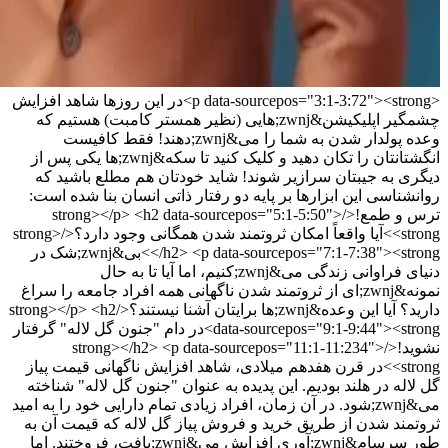
<p data-sourcepos="3:1-3:72"><strong>در این روزها شاهد افزایش
چشمگیر اپلیکیشن&zwnj;هایی (نظیر همستر کامبت) هستیم که
وعده پولدار شدن به شما را می&zwnj;دهند! فقط کافیست
انگشتانتان را تکان دهید و کلیک کنید تا سکه&zwnj;ها یکی پس از
دیگری به جیبتان سرازیر شوند! شاید خودتان هم مطلع باشید که
روانشناسی این ابزارها بر پایه دو رفتار ذاتی انسان بنا شده است:
ترس و طمع!</strong></p> <h2 data-sourcepos="5:1-5:50">
<strong>آیا واقعاً امکان ثروتمند شدن همگانی وجود دارد؟</strong>
</h2> <p data-sourcepos="7:1-7:38"><strong>بی&zwnj;شک در
دنیای فراوانی زندگی می&zwnj;کنیم، اما آیا تا به حال
نمونه&zwnj;ای از ثروتمند شدن ناگهانی همه افراد جامعه را سراغ
دارید؟ آیا این وعده&zwnj;ها برایتان آشنا نیستند؟</strong></p> <h2
data-sourcepos="9:1-9:44"><strong>در دام "جنون گل لاله" گرفتار
نشوید!</strong></h2> <p data-sourcepos="11:1-11:234">
<strong>در قرن هفدهم میلادی، شاهد افزایش ناگهانی قیمت پیاز
گل لاله در هلند بودیم. این پدیده به عنوان "جنون گل لاله" شناخته
می&zwnj;شود. در آن زمان، افراد زیادی تمام دارایی خود را به امید
ثروتمند شدن از طریق خرید و فروش پیاز گل لاله که قیمت آن به
طور سرسام&zwnj;آوری افزایش می&zwnj;یافت، فروختند. اما